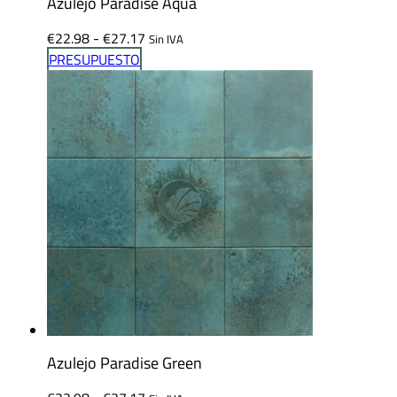
Azulejo Paradise Aqua
Rango
€
22.98
-
€
27.17
Sin IVA
de
PRESUPUESTO
precios:
desde
€22.98
hasta
€27.17
Azulejo Paradise Green
Rango