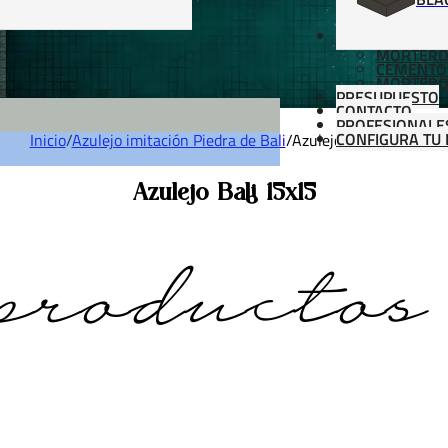
MATERIALES
MORTERO
CEMENTO
MORTERO
PRESUPUESTO
CONTACTO
PROFESIONALE
CONFIGURA TU 
Inicio
/
Azulejo imitación Piedra de Bali
/
Azulejo Bali 15x15
Azulejo Bali 15x15
productos