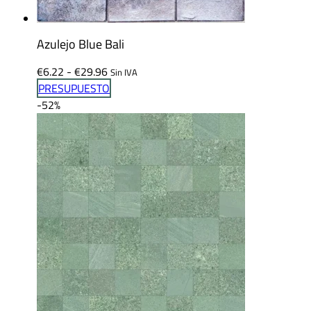
Azulejo Blue Bali
Rango
€
6.22
-
€
29.96
Sin IVA
de
PRESUPUESTO
precios:
-52%
desde
€6.22
hasta
€29.96