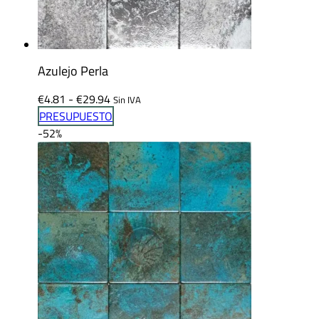
Azulejo Perla
Rango
€
4.81
-
€
29.94
Sin IVA
de
PRESUPUESTO
precios:
-52%
desde
€4.81
hasta
€29.94