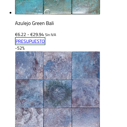
Azulejo Green Bali
Rango
€
6.22
-
€
29.94
Sin IVA
de
PRESUPUESTO
precios:
-52%
desde
€6.22
hasta
€29.94