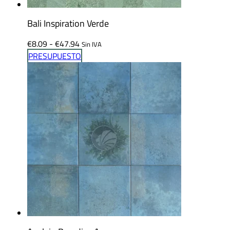
Bali Inspiration Verde
Rango
€
8.09
-
€
47.94
Sin IVA
de
PRESUPUESTO
precios:
desde
€8.09
hasta
€47.94