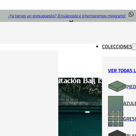
¿Ya tienes un presupuesto? ¡Envíanoslo e intentaremos mejorarlo!
COLECCIONES
VER TODAS 
Baldosa imitación Bali 15x15
PIED
AZULE
GRESI
BLA