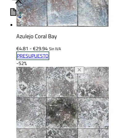
×
0
Azulejo Coral Bay
Rango
€
4.81
-
€
29.94
Sin IVA
de
PRESUPUESTO
precios:
-52%
desde
€4.81
hasta
€29.94