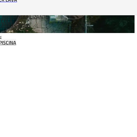
 IMPERMEABILIZANTE
 COLA
 PARA JUNTAS
S
PISCINA