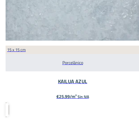
15 x 15 cm
Porcelánico
KAILUA AZUL
€
25.99
Sin IVA