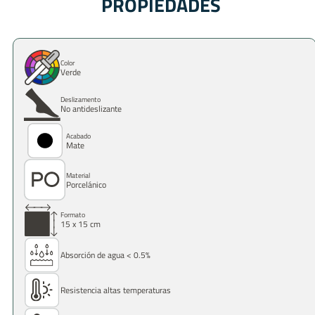
PROPIEDADES
Color
Verde
Deslizamento
No antideslizante
Acabado
Mate
Material
Porcelánico
Formato
15 x 15 cm
Absorción de agua < 0.5%
Resistencia altas temperaturas