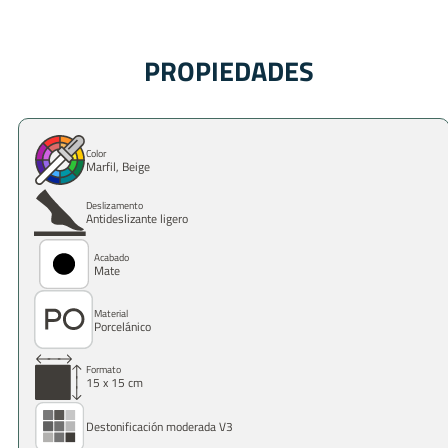
PROPIEDADES
Color
Marfil, Beige
Deslizamento
Antideslizante ligero
Acabado
Mate
Material
Porcelánico
Formato
15 x 15 cm
Destonificación moderada V3