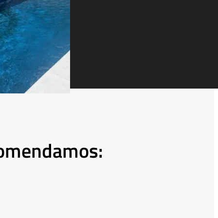
≫
recomendamos: