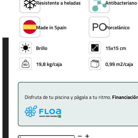
Resistente a heladas
Antibacteriano
Made in Spain
Porcelánico
Brillo
15x15 cm
19,8 kg/caja
0,99 m2/caja
Disfruta de tu piscina y págala a tu ritmo.
Financiación
Azulejo