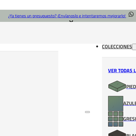
¿Ya tienes un presupuesto? ¡Envíanoslo e intentaremos mejorarlo!
COLECCIONES
VER TODAS 
PIED
AZULE
e Blue
GRESI
BLA