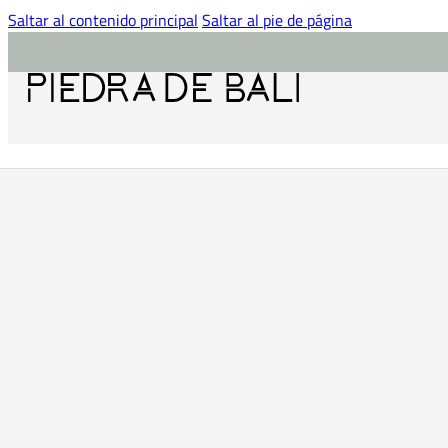
Saltar al contenido principal
Saltar al pie de página
Inicio
/
Azulejo imitación Piedra de Bali
/
Azulejo Bali Azul
/
Azulejo Paradis