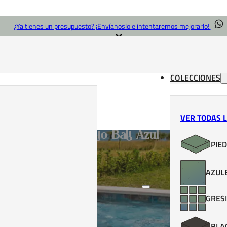
¿Ya tienes un presupuesto? ¡Envíanoslo e intentaremos mejorarlo!
COLECCIONES
VER TODAS 
Azulejo Bali Azul
PIED
AZULE
GRESI
BLA