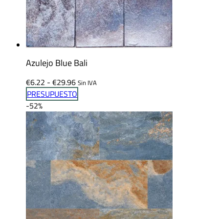
Azulejo Blue Bali
Rango
€
6.22
-
€
29.96
Sin IVA
de
PRESUPUESTO
precios:
-52%
desde
€6.22
hasta
€29.96