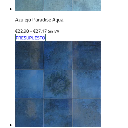
Azulejo Paradise Aqua
Rango
€
22.98
-
€
27.17
Sin IVA
de
PRESUPUESTO
precios:
desde
€22.98
hasta
€27.17