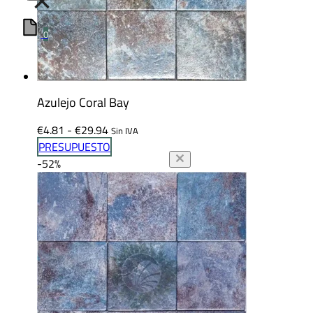
×
0
Azulejo Coral Bay
Rango
€
4.81
-
€
29.94
Sin IVA
de
PRESUPUESTO
precios:
-52%
desde
€4.81
hasta
€29.94