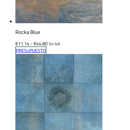
Rocka Blue
Rango
€
11.14
-
€
44.80
Sin IVA
de
PRESUPUESTO
precios:
desde
€11.14
hasta
€44.80