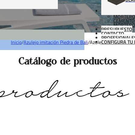
MATERIALES
MORTERO
CEMENTO
MORTERO
PRESUPUESTO
CONTACTO
PROFESIONALE
CONFIGURA TU 
Inicio
/
Azulejo imitación Piedra de Bali
/
Azulejo Bali Azul
Catálogo de productos
productos