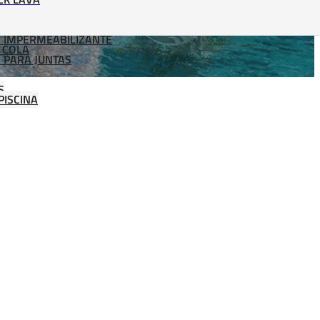
 IMPERMEABILIZANTE
 COLA
 PARA JUNTAS
S
PISCINA