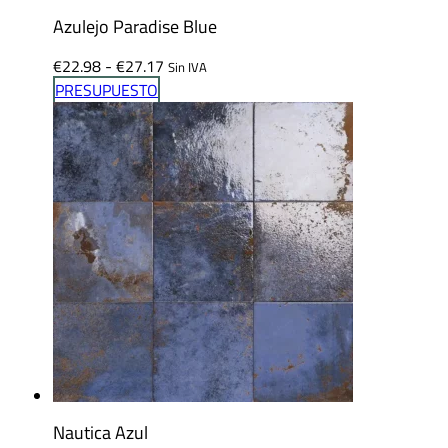
Azulejo Paradise Blue
Rango
€
22.98
-
€
27.17
Sin IVA
de
PRESUPUESTO
precios:
desde
€22.98
hasta
€27.17
Nautica Azul