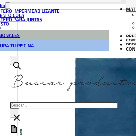
ES
MAT
TERO IMPERMEABILIZANTE
ENTO COLA
TERO PARA JUNTAS
ESTO
O
SIONALES
PRE
CON
PRO
URA TU PISCINA
CONF
Buscar producto
Buscar
×
0