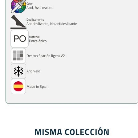
Color
Azul, Azul oscuro
Deslizamento
Antideslizante, No antideslizante
Material
Porcelánico
Destonificación ligera V2
Antihielo
Made in Spain
MISMA COLECCIÓN