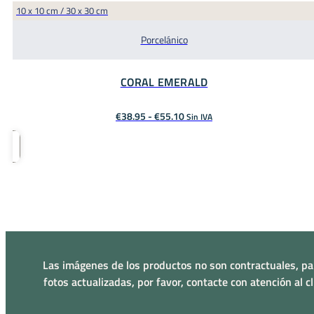
10 x 10 cm / 30 x 30 cm
Porcelánico
CORAL EMERALD
Rango
€
38.95
-
€
55.10
Sin IVA
de
precios:
desde
€38.95
hasta
€55.10
Las imágenes de los productos no son contractuales, pa
fotos actualizadas, por favor, contacte con atención al cl