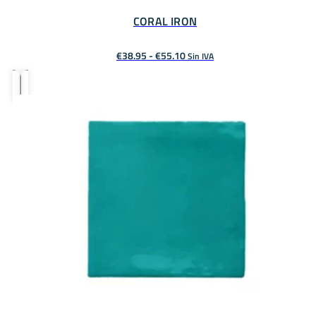
CORAL IRON
Rango
€
38.95
-
€
55.10
Sin IVA
de
precios:
desde
€38.95
hasta
€55.10