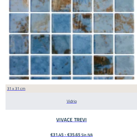
31 x 31 cm
Vidrio
VIVACE TREVI
Rango
€
31.45
-
€
35.65
Sin IVA