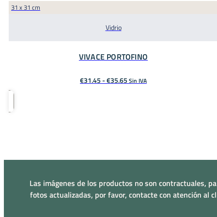
31 x 31 cm
Vidrio
VIVACE PORTOFINO
Rango
€
31.45
-
€
35.65
Sin IVA
de
precios:
desde
€31.45
hasta
€35.65
Las imágenes de los productos no son contractuales, pa
fotos actualizadas, por favor, contacte con atención al cl