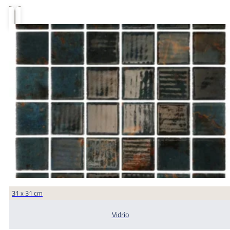
de
precios:
desde
€31.45
hasta
€35.65
31 x 31 cm
Vidrio