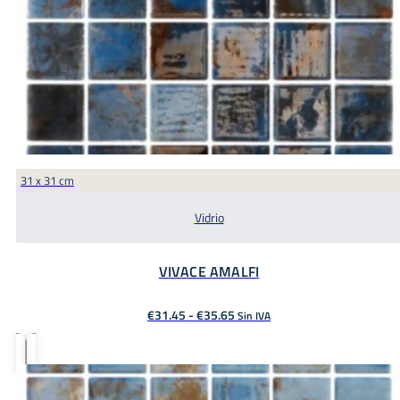
31 x 31 cm
Vidrio
VIVACE AMALFI
Rango
€
31.45
-
€
35.65
Sin IVA
de
precios:
desde
€31.45
hasta
€35.65