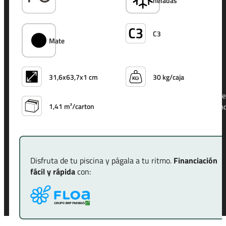
preguntas sobre
heladas
este producto?
C3
Mate
31,6x63,7x1 cm
30 kg/caja
En
Piedra de Bali
, estamos orgullosos de tener un gran equipo de
expertos a su disposición. Ya sea que se trate de un proyecto gran
1,41 m²/carton
o pequeño, estamos aquí para ayudarte a hacerlo realidad.
Contáctanos sin compromiso ≫
Disfruta de tu piscina y págala a tu ritmo.
Financiación
fácil y rápida
con: