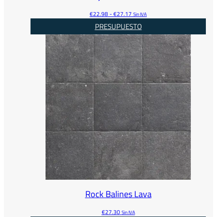
Rango
€
22.98
-
€
27.17
Sin IVA
de
PRESUPUESTO
precios:
desde
€22.98
hasta
€27.17
Rock Balines Lava
€
27.30
Sin IVA