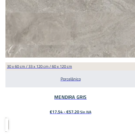
30 x 60 cm / 33 x 120 cm / 60 x 120 cm
Porcelánico
MENDIRA GRIS
Rango
€
17.54
-
€
57.20
Sin IVA
de
precios:
desde
€17.54
hasta