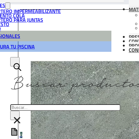
ES
MAT
TERO IMPERMEABILIZANTE
ENTO COLA
TERO PARA JUNTAS
ESTO
O
SIONALES
PRE
CON
PRO
URA TU PISCINA
CONF
Buscar producto
Buscar
×
0