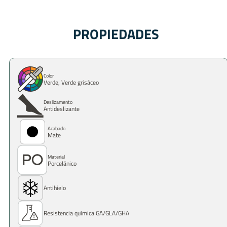
PROPIEDADES
Color
Verde, Verde grisáceo
Deslizamento
Antideslizante
Acabado
Mate
Material
Porcelánico
Antihielo
Resistencia química GA/GLA/GHA