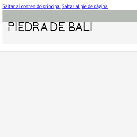
Saltar al contenido principal
Saltar al pie de página
Inicio
/
Gresite Piedra de Bali
/
Arena