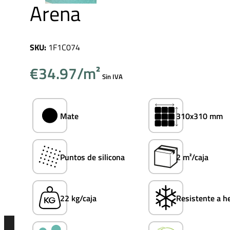
Arena
SKU:
1F1C074
€
34.97
Sin IVA
Mate
310x310 mm
Puntos de silicona
2 m²/caja
22 kg/caja
Resistente a h