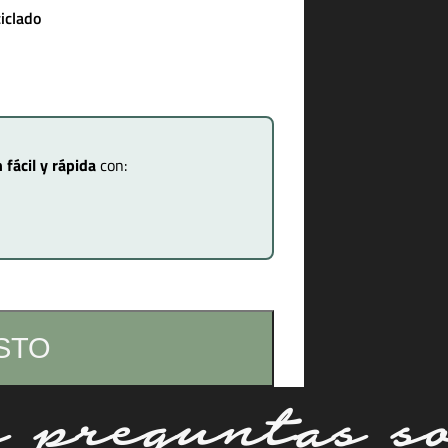
iclado
 fácil y rápida
con:
STO
s preguntas so