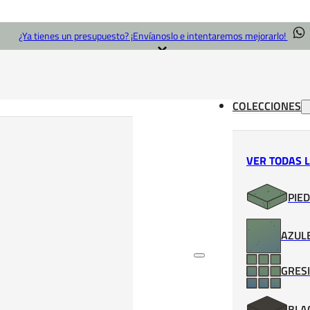
¿Ya tienes un presupuesto? ¡Envíanoslo e intentaremos mejorarlo!
COLECCIONES
VER TODAS 
PIED
AZULE
GRESI
BLA